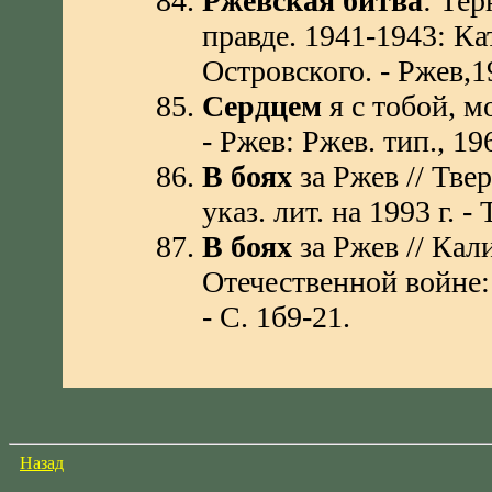
Ржевская битва
: Те
правде. 1941-1943: Ка
Островского. - Ржев,19
Сердцем
я с тобой, м
- Ржев: Ржев. тип., 1968
В боях
за Ржев // Тве
указ. лит. на 1993 г. -
В боях
за Ржев // Кал
Отечественной войне: 
- С. 1б9-21.
Назад