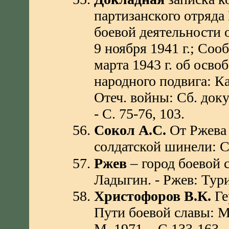
партизанского отряда
боевой деятельности о
9 ноября 1941 г.; Со
марта 1943 г. об осво
народного подвига: К
Отеч. войны: Сб. доку
- С. 75-76, 103.
Сокол А.С.
От Ржева 
солдатской шинели: Сб
–
Ржев
город боевой с
Ладыгин. - Ржев: Турис
Христофоров В.К.
Ге
Пути боевой славы: М
М.,1971. - С.133-163.