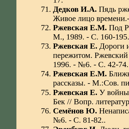
Дедков И.А.
Пядь рже
Живое лицо времени.-
Ржевская Е.М.
Под Рж
М., 1989. - С. 160-195
Ржевская Е.
Дороги и
пережитом. Ржевский 
1996. - №6. - С. 42-74.
Ржевская Е.М.
Ближн
рассказы. - М.:Сов. пи
Ржевская Е.
У войн
Бек // Вопр. литератур
Семёнов Ю.
Ненаписа
№6. - С. 81-82..