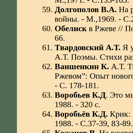
Долгополов В.А.
На р
войны. - М.,1969. - С.
Обелиск
в Ржеве // По
66.
Твардовский А.Т.
Я у
А.Т. Поэмы. Стихи раз
Ваншенкин К.
А.Т. Т
Ржевом”: Опыт нового 
- С. 178-181.
Воробьев К.Д
. Это мы
1988. - 320 с.
Воробьёв К.Д.
Крик: П
1988. - С.37-39, 83-89.
Кожанов В.
На ржевск