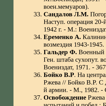
воен.мемуаров).
Сандалов Л.М.
Погор
Наступ. операция 20-й
1942 г. - М.: Воениздат
Еременко А.
Калинин
возмездия 1943-1945. -
Гальдер Ф.
Военный д
Ген. штаба сухопут. вой
Воениздат, 1971. - 367
Бойко В.Р
. На центр
Ржева // Бойко В.Р. С
й армии. - М., 1982. - 
Освобождение
Ржева
испытаний и побед : Б