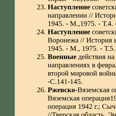
Наступление
советск
направлении // Истор
1945. - М.,1975. - Т.4.
Наступление
советск
Воронежа // История 
1945. - М., 1975. - Т.5
Военные
действия на
направлениях в феврал
второй мировой войны. 
-С.141-145.
Ржевско
-Вяземская о
Вяземская операция19
операция 1942 г.; Сыч
//Тверская область. Эн