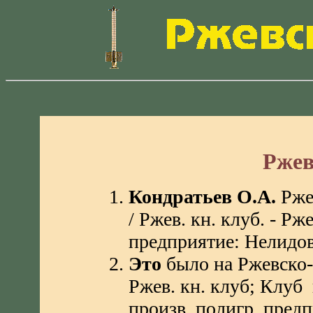
Ржев
Кондратьев О.А.
Ржев
/ Ржев. кн. клуб. - Рж
предприятие: Нелидов. 
Это
было на Ржевско-
Ржев. кн. клуб; Клуб 
произв. полигр. предп