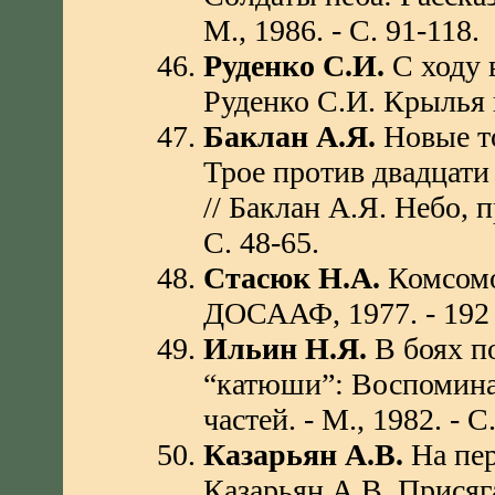
М., 1986. - С. 91-118.
Руденко С.И.
С ходу в
Руденко С.И. Крылья п
Баклан А.Я.
Новые т
Трое против двадцати
// Баклан А.Я. Небо, п
С. 48-65.
Стасюк Н.А.
Комсомол
ДОСААФ, 1977. - 192 с
Ильин Н.Я.
В боях п
“катюши”: Воспоминан
частей. - М., 1982. - С
Казарьян А.В.
На пер
Казарьян А.В. Присяга