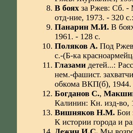
В боях
за Ржев: Сб. -
отд-ние, 1973. - 320 с.
Панарин М.И.
В боях
1961. - 128 с.
Поляков А.
Под Ржево
с.-(Б-ка красноармейц
Глазами
детей...: Рас
нем.-фашист. захватчи
обкома ВКП(б), 1944. -
Богданов С.
,
Макшин
Калинин: Кн. изд-во, 1
Вишняков Н.М.
Бои 
К истории города и рай
Дежин И.С.
Мы возрод