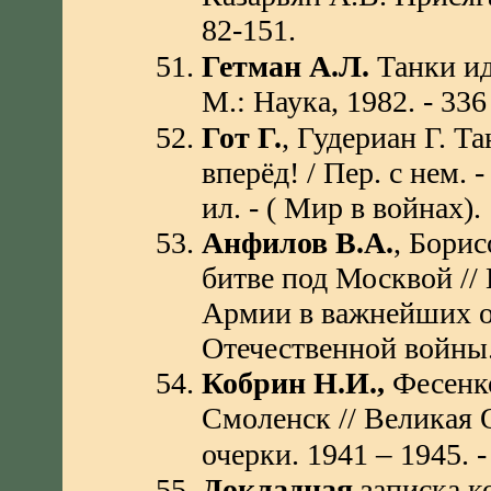
82-151.
Гетман А.Л.
Танки ид
М.: Наука, 1982. - 336
Гот Г.
, Гудериан Г. Т
вперёд! / Пер. с нем. 
ил. - ( Мир в войнах).
Анфилов В.А.
, Бори
битве под Москвой //
Армии в важнейших о
Отечественной войны. 
Кобрин Н.И.,
Фесенко
Смоленск // Великая О
–
очерки. 1941
1945. - 
Докладная
записка к