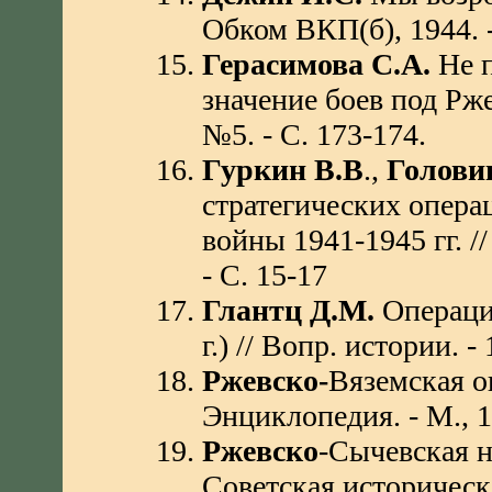
Обком ВКП(б), 1944. -
Герасимова С.А.
Не п
значение боев под Ржев
№5. - С. 173-174.
Гуркин В.В
.,
Голови
стратегических опера
войны 1941-1945 гг. //
- С. 15-17
Глантц Д.М.
Операция
г.) // Вопр. истории. - 
Ржевско-
Вяземская о
Энциклопедия. - М., 19
Ржевско
-Сычевская н
Советская историческа