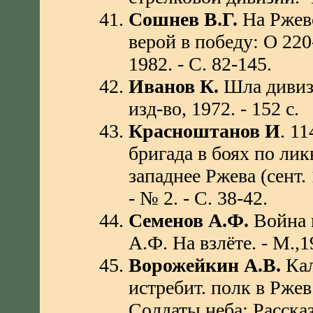
Сошнев В.Г.
На Ржевс
верой в победу: О 220
1982. - С. 82-145.
Иванов К.
Шла дивизи
изд-во, 1972. - 152 с.
Красноштанов И
. 1
бригада в боях по ли
западнее Ржева (сент. 1
- № 2. - C. 38-42.
Семенов А.Ф.
Война 
А.Ф. На взлёте. - М.,1
Ворожейкин А.В.
Кал
истребит. полк в Ржев
Солдаты неба: Рассказ