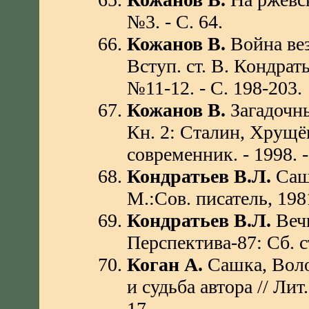
№3. - С. 64.
Кожанов В.
Война вез
Вступ. ст. В. Кондрать
№11-12. - С. 198-203.
Кожанов В.
Загадочны
Кн. 2: Сталин, Хрущё
современник. - 1998. -
Кондратьев В.Л.
Сашк
М.:Сов. писатель, 1981
Кондратьев В.Л.
Вечн
Перспектива-87: Сб. ст
Коган А.
Сашка, Воло
и судьба автора // Лит.
17.