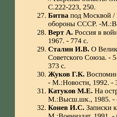
С.222-223, 250.
Битва
под Москвой / 
обороны СССР. -М.:Вое
Верт А.
Россия в вой
1967. - 774 с.
Сталин И.В.
О Велик
Советского Союза. - 5
373 с.
Жуков Г.К.
Воспомина
- М.:Новости, 1992. - 
Катуков М.Е.
На остр
М.:Высш.шк., 1985. - 
Конев И.С.
Записки к
М.:Воениздат, 1991. - 