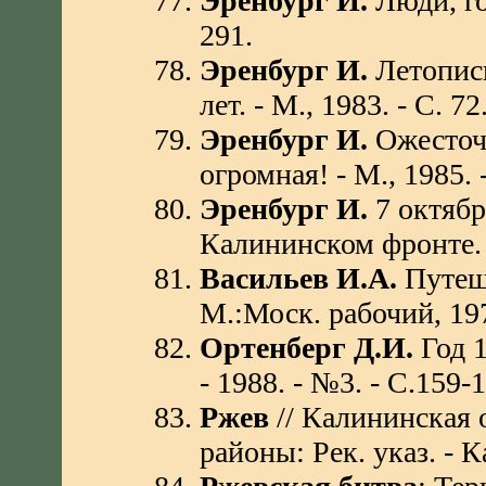
Эренбург И.
Люди, го
291.
Эренбург И.
Летопись
лет. - М., 1983. - С. 72
Эренбург И.
Ожесточе
огромная! - М., 1985. 
Эренбург И.
7 октябр
Калининском фронте. -
Васильев И.А.
Путеше
М.:Моск. рабочий, 197
Ортенберг Д.И.
Год 1
- 1988. - №3. - С.159-1
Ржев
// Калининская о
районы: Рек. указ. - К