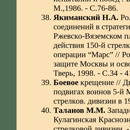
М.,1986. - С.76-86.
Якиманский Н.А.
Рол
соединений в стратег
Ржевско-Вяземском п
действия 150-й стрел
операции “Марс” // Р
защите Москвы и осво
Тверь, 1998. - С.34 - 4
Боевое
крещение // Д
подвигах воинов 5-й М
стрелков. дивизии в 194
Таланов М.М.
Западн
Кулагинская Краснозн
стрелковой дивизии. -